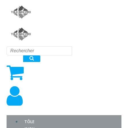
Aller
au
contenu
TÔLE