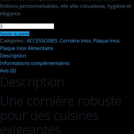
finitions personnalisables, elle allie robustesse, hygiène et
élégance.
quantité
de
Ajouter au panier
ACCESSOIRES
Cornière Inox
Plaque Inox
Cornière
Catégories :
,
,
,
Plaque Inox Alimentaire
Acier
Description
304L
Informations complémentaires
pour
Avis (0)
Pliage
Description
et
Finitions
Lisse
Une cornière robuste
1000
mm
pour des cuisines
-
20x20
exigeantes
mm