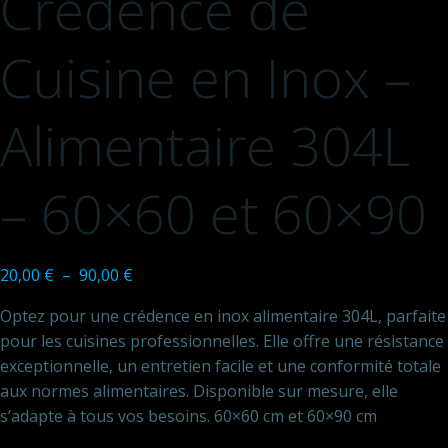
Crédence de
Cuisine en Inox –
Alimentaire 304L
– 60×60 et 60×90
Plage
20,00
€
–
90,00
€
de
Optez pour une crédence en inox alimentaire 304L, parfaite
prix :
pour les cuisines professionnelles. Elle offre une résistance
20,00 €
exceptionnelle, un entretien facile et une conformité totale
à
aux normes alimentaires. Disponible sur mesure, elle
90,00 €
s’adapte à tous vos besoins. 60×60 cm et 60×90 cm