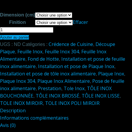
Dimension (cm)
Effacer
Finition
quantité
de
Ajouter au panier
Crédence de Cuisine
Découpe
Crédence
UGS :
ND
Catégories :
,
Plaque
Feuille Inox
Feuille Inox 304
Feuille Inox
de
,
,
,
Alimentaire
Fond de Hotte
Installation et pose de feuille
Cuisine
,
,
inox alimentaire
Installation et pose de Plaque Inox
en
,
,
Installation et pose de tôle inox alimentaire
Plaque Inox
Inox
,
,
Plaque Inox 304
Plaque Inox Alimentaire
Pose de feuille
-
,
,
inox alimentaire
Prestation
Tole Inox
TÔLE INOX
Alimentaire
,
,
,
BOUCHONNÉE
TÔLE INOX BROSSÉ
TÔLE INOX LISSE
304L
,
,
,
TOLE INOX MIROIR
TOLE INOX POLI MIROIR
-
,
Description
60x60
Informations complémentaires
et
Avis (0)
60x90