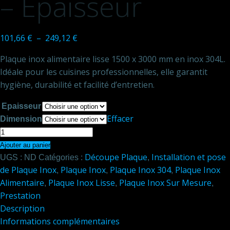
– Epaisseur
Plage
101,66
€
–
249,12
€
de
Plaque inox alimentaire lisse 1500 x 3000 mm en inox 304L.
prix :
Idéale pour les cuisines professionnelles, elle garantit
101,66 €
hygiène, durabilité et facilité d’entretien.
à
249,12 €
Epaisseur
Effacer
Dimension
quantité
de
Ajouter au panier
Découpe Plaque
Installation et pose
Plaque
UGS :
ND
Catégories :
,
de Plaque Inox
Plaque Inox
Plaque Inox 304
Plaque Inox
inox
,
,
,
Alimentaire
Plaque Inox Lisse
Plaque Inox Sur Mesure
alimentaire
,
,
,
Prestation
lisse
Description
1500
Informations complémentaires
x