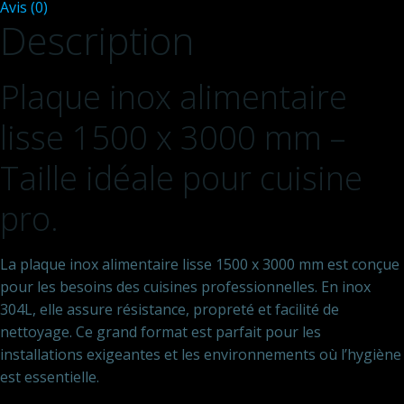
Avis (0)
3000
Description
mm
-
Epaisseur
Plaque inox alimentaire
lisse 1500 x 3000 mm –
Taille idéale pour cuisine
pro.
La plaque inox alimentaire lisse 1500 x 3000 mm est conçue
pour les besoins des cuisines professionnelles. En inox
304L, elle assure résistance, propreté et facilité de
nettoyage. Ce grand format est parfait pour les
installations exigeantes et les environnements où l’hygiène
est essentielle.