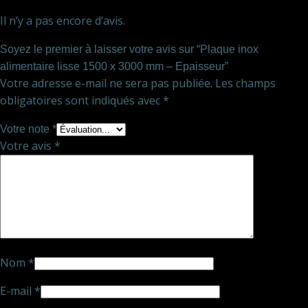
Il n’y a pas encore d’avis.
Soyez le premier à laisser votre avis sur “Plaque inox
alimentaire lisse 1500 x 3000 mm – Epaisseur”
Votre adresse e-mail ne sera pas publiée.
Les champs
obligatoires sont indiqués avec
*
Votre note
*
Votre avis
*
Nom
*
E-mail
*