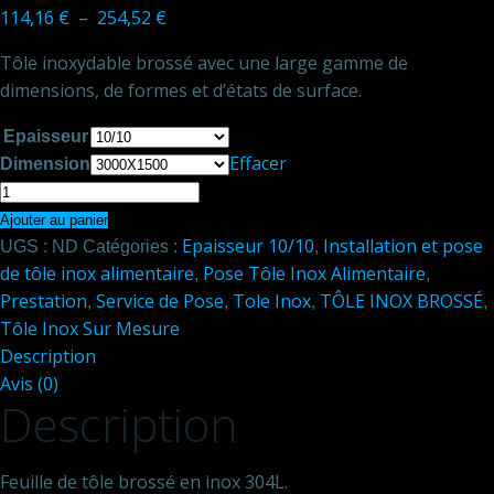
Plage
114,16
€
–
254,52
€
de
Tôle inoxydable brossé avec une large gamme de
prix :
dimensions, de formes et d’états de surface.
114,16 €
à
Epaisseur
254,52 €
Effacer
Dimension
quantité
de
Ajouter au panier
Epaisseur 10/10
Installation et pose
Tôle
UGS :
ND
Catégories :
,
de tôle inox alimentaire
Pose Tôle Inox Alimentaire
brossé
,
,
Prestation
Service de Pose
Tole Inox
TÔLE INOX BROSSÉ
en
,
,
,
,
Tôle Inox Sur Mesure
Inox
Description
alimentaire
Avis (0)
3000X1500
Description
(10/10)
Feuille de tôle brossé en inox 304L.