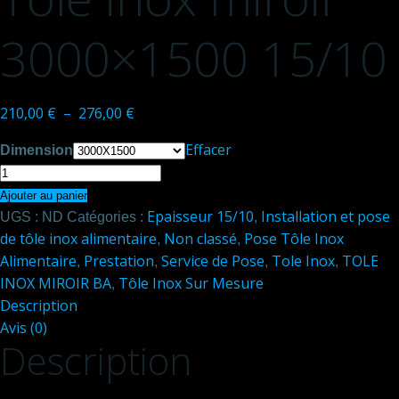
3000×1500 15/10
Plage
210,00
€
–
276,00
€
de
Effacer
Dimension
prix :
quantité
210,00 €
de
Ajouter au panier
à
Epaisseur 15/10
Installation et pose
Tôle
UGS :
ND
Catégories :
,
276,00 €
de tôle inox alimentaire
Non classé
Pose Tôle Inox
inox
,
,
Alimentaire
Prestation
Service de Pose
Tole Inox
TOLE
miroir
,
,
,
,
INOX MIROIR BA
Tôle Inox Sur Mesure
3000x1500
,
Description
15/10
Avis (0)
Description