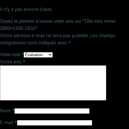
Il n’y a pas encore d’avis.
Soyez le premier à laisser votre avis sur “Tôle inox miroir
3000×1500 15/10”
Votre adresse e-mail ne sera pas publiée.
Les champs
obligatoires sont indiqués avec
*
Votre note
*
Votre avis
*
Nom
*
E-mail
*