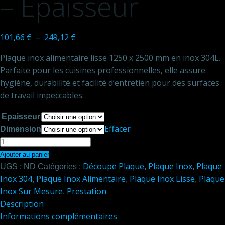
– Epaisseur
Plage
101,66
€
–
249,12
€
de
Plaque inox alimentaire lisse 1250 x 2500 mm en inox 304L.
prix :
Parfaite pour les cuisines professionnelles, elle assure
101,66 €
hygiène, durabilité et facilité d’entretien pour des surfaces
à
de travail impeccables.
249,12 €
Epaisseur
Effacer
Dimension
quantité
de
Ajouter au panier
Découpe Plaque
Plaque Inox
Plaque
Plaque
UGS :
ND
Catégories :
,
,
Inox 304
Plaque Inox Alimentaire
Plaque Inox Lisse
Plaque
inox
,
,
,
Inox Sur Mesure
Prestation
alimentaire
,
Description
lisse
Informations complémentaires
1250