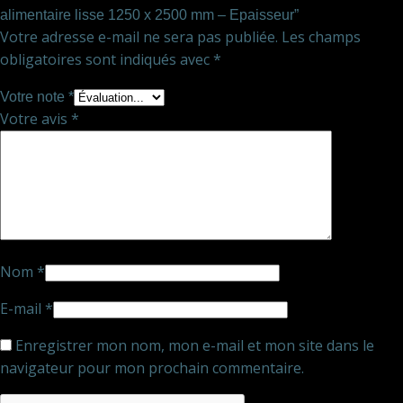
alimentaire lisse 1250 x 2500 mm – Epaisseur”
Votre adresse e-mail ne sera pas publiée.
Les champs
obligatoires sont indiqués avec
*
Votre note
*
Votre avis
*
Nom
*
E-mail
*
Enregistrer mon nom, mon e-mail et mon site dans le
navigateur pour mon prochain commentaire.