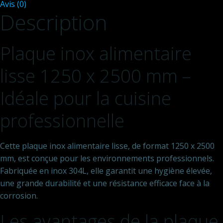
Avis (0)
x
Description
2500
mm
-
Plaque inox alimentaire
Epaisseur
lisse 1250 x 2500 mm –
Idéale pour la cuisine
professionnelle
Cette plaque inox alimentaire lisse, de format 1250 x 2500
mm, est conçue pour les environnements professionnels.
Fabriquée en inox 304L, elle garantit une hygiène élevée,
une grande durabilité et une résistance efficace face à la
corrosion.
Les avantages de la plaque