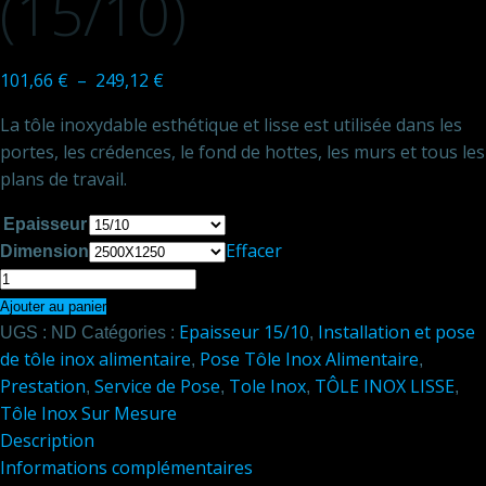
(15/10)
Plage
101,66
€
–
249,12
€
de
La tôle inoxydable esthétique et lisse est utilisée dans les
prix :
portes, les crédences, le fond de hottes, les murs et tous les
101,66 €
plans de travail.
à
249,12 €
Epaisseur
Effacer
Dimension
quantité
de
Ajouter au panier
Epaisseur 15/10
Installation et pose
Tôle
UGS :
ND
Catégories :
,
de tôle inox alimentaire
Pose Tôle Inox Alimentaire
lisse
,
,
Prestation
Service de Pose
Tole Inox
TÔLE INOX LISSE
en
,
,
,
,
Tôle Inox Sur Mesure
Inox
Description
alimentaire
Informations complémentaires
2500X1250